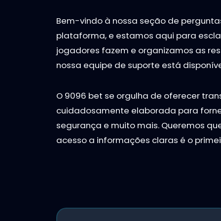
Bem-vindo à nossa seção de perguntas
plataforma, e estamos aqui para escl
jogadores fazem e organizamos as resp
nossa equipe de suporte está disponíve
O 9096 bet se orgulha de oferecer tra
cuidadosamente elaborada para fornecer
segurança e muito mais. Queremos que 
acesso a informações claras é o primei