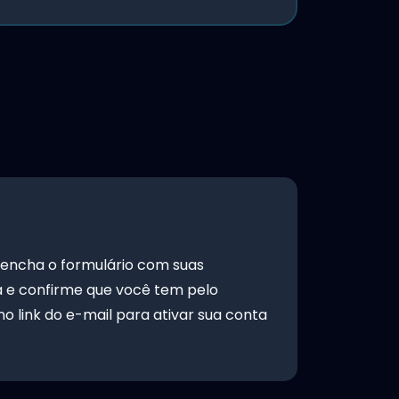
reencha o formulário com suas
a e confirme que você tem pelo
 link do e-mail para ativar sua conta