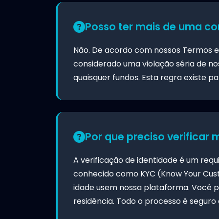
Posso ter mais de uma co
Não. De acordo com nossos Termos e 
considerado uma violação séria de no
quaisquer fundos. Esta regra existe p
Por que preciso verificar
A verificação de identidade é um requ
conhecido como KYC (Know Your Custo
idade usem nossa plataforma. Você 
residência. Todo o processo é segur