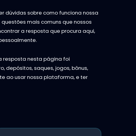
er dúvidas sobre como funciona nossa
as questões mais comuns que nossos
contrar a resposta que procura aqui,
 pessoalmente.
 resposta nesta página foi
, depósitos, saques, jogos, bônus,
e ao usar nossa plataforma, e ter
s