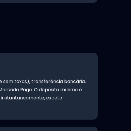
 sem taxas), transferência bancária,
e Mercado Pago. O depósito mínimo é
s instantaneamente, exceto