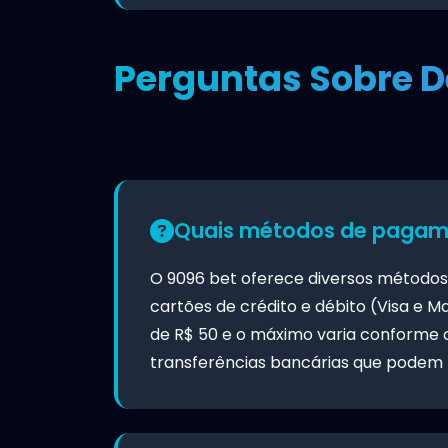
Perguntas Sobre D
Quais métodos de pagame
O 9096 bet oferece diversos métodos 
cartões de crédito e débito (Visa e 
de R$ 50 e o máximo varia conforme 
transferências bancárias que podem lev