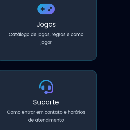
Jogos
Catálogo de jogos, regras e como
jogar
Suporte
Como entrar em contato e horários
de atendimento