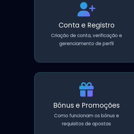
Conta e Registro
Criação de conta, verificação e
gerenciamento de perfil
Bônus e Promoções
Como funcionam os bônus e
requisitos de apostas