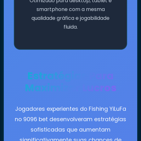
Otimizado para desktop, tablet e
smartphone com a mesma
qualidade gráfica e jogabilidade
fluida.
Estratégias Para
Maximizar Lucros
Jogadores experientes do Fishing YiLuFa
no 9096 bet desenvolveram estratégias
sofisticadas que aumentam
significativamente suas chances de