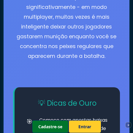
significativamente - em modo
multiplayer, muitas vezes é mais
inteligente deixar outros jogadores
gastarem munição enquanto você se
concentra nos peixes regulares que
aparecem durante a batalha.
💡 Dicas de Ouro
Comece com apostas baixas
×
Cadastre-se
Entrar
até entender os padrões de